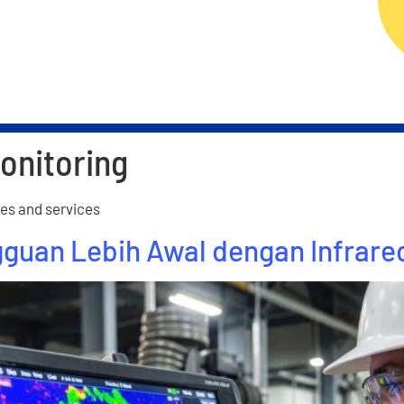
ERVICES
RELIABILITY TECHNOLOGY
RELIAB
onitoring
ues and services
gguan Lebih Awal dengan Infrar