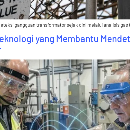
teksi gangguan transformator sejak dini melalui analisis gas t
 Teknologi yang Membantu Mende
r