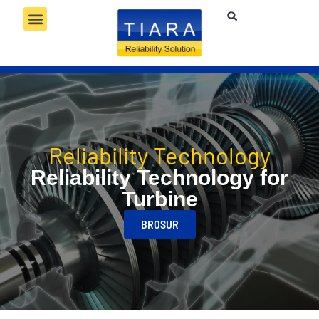
RELIABILITY SERVICES
RELIABILITY TECHNOLOGY
RELIABILITY COMPETENCY
Reliability Technology
Reliability Technology for
Turbine
BROSUR