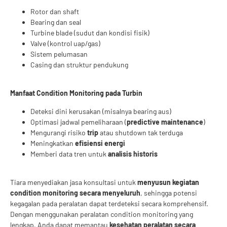
Rotor dan shaft
Bearing dan seal
Turbine blade (sudut dan kondisi fisik)
Valve (kontrol uap/gas)
Sistem pelumasan
Casing dan struktur pendukung
Manfaat Condition Monitoring pada Turbin
Deteksi dini kerusakan (misalnya bearing aus)
Optimasi jadwal pemeliharaan (
predictive maintenance
)
Mengurangi risiko
trip
atau shutdown tak terduga
Meningkatkan
efisiensi energi
Memberi data tren untuk
analisis historis
Tiara menyediakan jasa konsultasi untuk
menyusun kegiatan
condition monitoring secara menyeluruh
, sehingga potensi
kegagalan pada peralatan dapat terdeteksi secara komprehensif.
Dengan menggunakan peralatan condition monitoring yang
lengkap, Anda dapat memantau
kesehatan peralatan secara