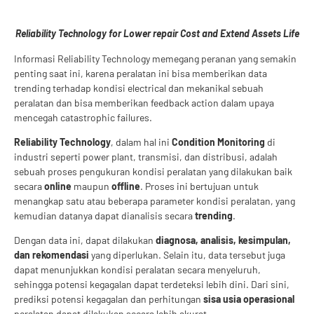
Reliability Technology for Lower repair Cost and Extend Assets Life
Informasi Reliability Technology memegang peranan yang semakin
penting saat ini, karena peralatan ini bisa memberikan data
trending terhadap kondisi electrical dan mekanikal sebuah
peralatan dan bisa memberikan feedback action dalam upaya
mencegah catastrophic failures.
Reliability Technology
, dalam hal ini
Condition Monitoring
di
industri seperti power plant, transmisi, dan distribusi, adalah
sebuah proses pengukuran kondisi peralatan yang dilakukan baik
secara
online
maupun
offline
. Proses ini bertujuan untuk
menangkap satu atau beberapa parameter kondisi peralatan, yang
kemudian datanya dapat dianalisis secara
trending
.
Dengan data ini, dapat dilakukan
diagnosa, analisis, kesimpulan,
dan rekomendasi
yang diperlukan. Selain itu, data tersebut juga
dapat menunjukkan kondisi peralatan secara menyeluruh,
sehingga potensi kegagalan dapat terdeteksi lebih dini. Dari sini,
prediksi potensi kegagalan dan perhitungan
sisa usia operasional
peralatan dapat dilakukan secara lebih akurat.