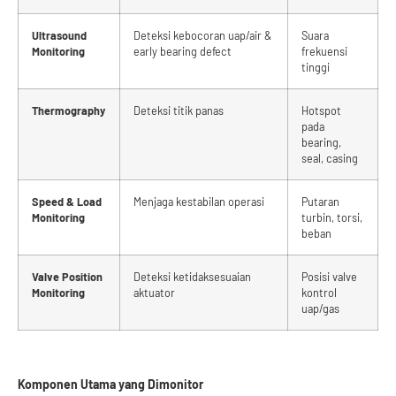
Ultrasound
Deteksi kebocoran uap/air &
Suara
Monitoring
early bearing defect
frekuensi
tinggi
Thermography
Deteksi titik panas
Hotspot
pada
bearing,
seal, casing
Speed & Load
Menjaga kestabilan operasi
Putaran
Monitoring
turbin, torsi,
beban
Valve Position
Deteksi ketidaksesuaian
Posisi valve
Monitoring
aktuator
kontrol
uap/gas
Komponen Utama yang Dimonitor