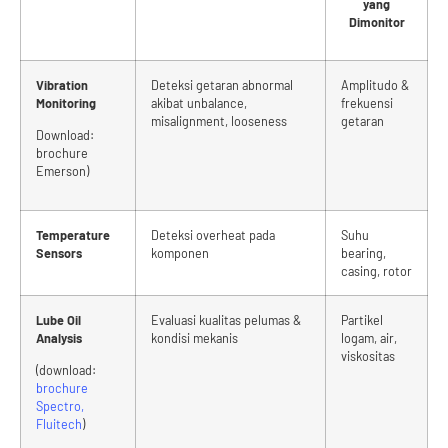
yang
Dimonitor
Vibration
Deteksi getaran abnormal
Amplitudo &
Monitoring
akibat unbalance,
frekuensi
misalignment, looseness
getaran
Download:
brochure
Emerson)
Temperature
Deteksi overheat pada
Suhu
Sensors
komponen
bearing,
casing, rotor
Lube Oil
Evaluasi kualitas pelumas &
Partikel
Analysis
kondisi mekanis
logam, air,
viskositas
(download:
brochure
Spectro,
Fluitech
)