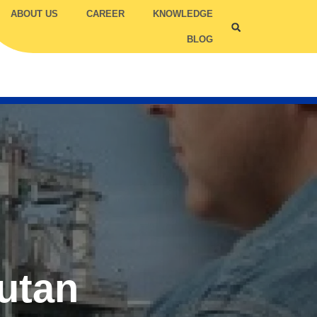
ABOUT US
CAREER
KNOWLEDGE
BLOG
ILITY COMPETENCY
TRUC
TCC
jutan