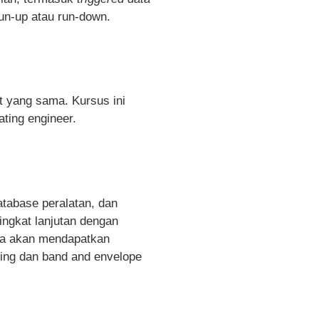
run-up atau run-down.
at yang sama. Kursus ini
ating engineer.
atabase peralatan, dan
ngkat lanjutan dengan
uga akan mendapatkan
ging dan band and envelope