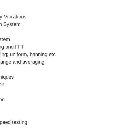
y Vibrations
on System
stem
ng and FFT
ng; uniform, hanning etc
range and averaging
niques
on
on
peed testing