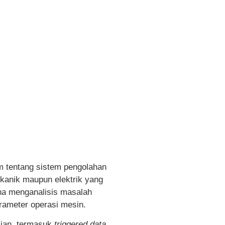
m tentang sistem pengolahan
ekanik maupun elektrik yang
ana menganalisis masalah
rameter operasi mesin.
jian, termasuk
triggered data