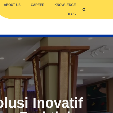
ABOUT US
CAREER
KNOWLEDGE
BLOG
ILITY COMPETENCY
TRUC
TCC
usi Inovatif