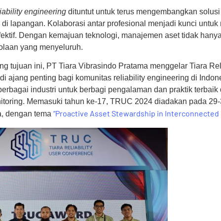
liability engineering
dituntut untuk terus mengembangkan solusi
i lapangan. Kolaborasi antar profesional menjadi kunci untuk
fektif. Dengan kemajuan teknologi, manajemen aset tidak hany
elolaan yang menyeluruh.
tujuan ini, PT Tiara Vibrasindo Pratama menggelar Tiara Reli
 ajang penting bagi komunitas reliability engineering di Indo
erbagai industri untuk berbagi pengalaman dan praktik terbaik d
toring. Memasuki tahun ke-17, TRUC 2024 diadakan pada 29-3
“Proactive Asset Stewardship in Interconnected In
a, dengan tema