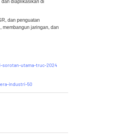
 dan diaplikasikan di
SR, dan penguatan
an, membangun jaringan, dan
i-sorotan-utama-truc-2024
era-industri-50