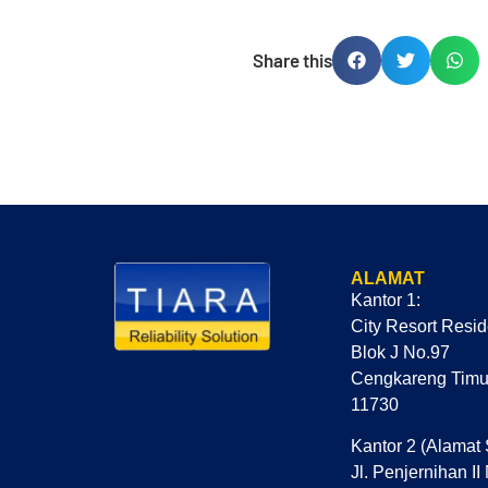
Share this
ALAMAT
Kantor 1:
City Resort Resi
Blok J No.97
Cengkareng Timur
11730
Kantor 2 (Alamat 
Jl. Penjernihan II