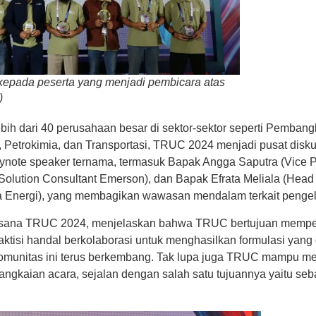
kepada peserta yang menjadi pembicara atas
)
ebih dari 40 perusahaan besar di sektor-sektor seperti Pembangk
, Petrokimia, dan Transportasi, TRUC 2024 menjadi pusat diskus
eynote speaker ternama, termasuk Bapak Angga Saputra (Vice Pr
 (Solution Consultant Emerson), dan Bapak Efrata Meliala (Head
 Energi), yang membagikan wawasan mendalam terkait pengelola
laksana TRUC 2024, menjelaskan bahwa TRUC bertujuan memp
praktisi handal berkolaborasi untuk menghasilkan formulasi yang
omunitas ini terus berkembang. Tak lupa juga TRUC mampu m
rangkaian acara, sejalan dengan salah satu tujuannya yaitu seb
.