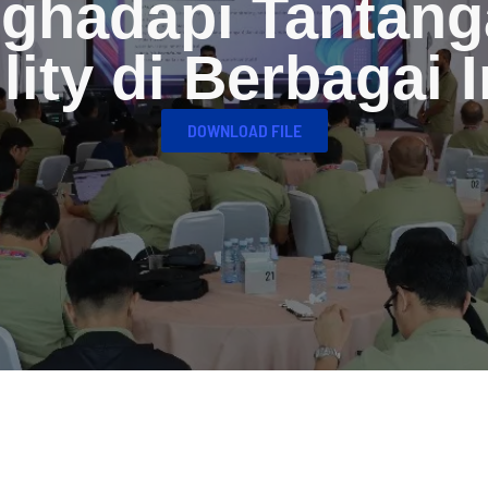
ghadapi Tantanga
lity di Berbagai 
DOWNLOAD FILE