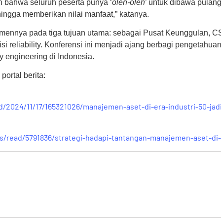
n bahwa seluruh peserta punya ‘
oleh-oleh
’ untuk dibawa pulang
ngga memberikan nilai manfaat,” katanya.
nnya pada tiga tujuan utama: sebagai Pusat Keunggulan, C
si reliability. Konferensi ini menjadi ajang berbagi pengetahu
y engineering di Indonesia.
ortal berita:
/2024/11/17/165321026/manajemen-aset-di-era-industri-50-jad
s/read/5791836/strategi-hadapi-tantangan-manajemen-aset-di-