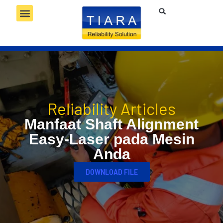
RELIABILITY SERVICES
RELIABILITY TECHNOLOGY
RELIABILITY COMPETENCY
Reliability Articles
Manfaat Shaft Alignment
Easy-Laser pada Mesin
Anda
DOWNLOAD FILE